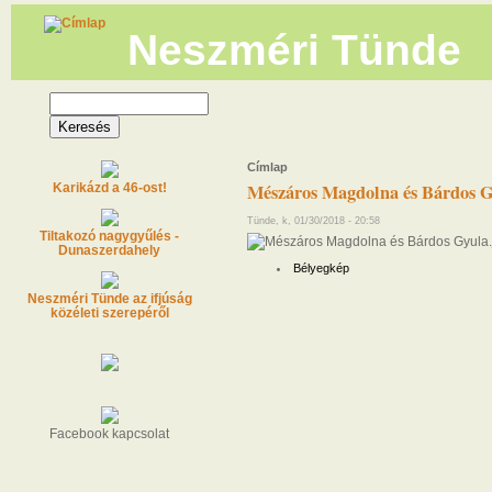
Neszméri Tünde
Címlap
Mészáros Magdolna és Bárdos G
Karikázd a 46-ost!
Tünde, k, 01/30/2018 - 20:58
Tiltakozó nagygyűlés -
Dunaszerdahely
Bélyegkép
Neszméri Tünde az ifjúság
közéleti szerepéről
Facebook kapcsolat