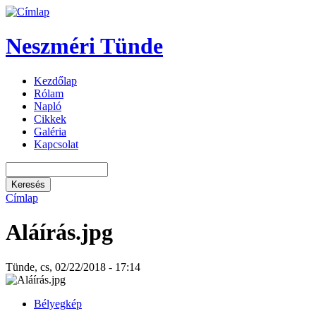
Neszméri Tünde
Kezdőlap
Rólam
Napló
Cikkek
Galéria
Kapcsolat
Címlap
Aláírás.jpg
Tünde, cs, 02/22/2018 - 17:14
Bélyegkép