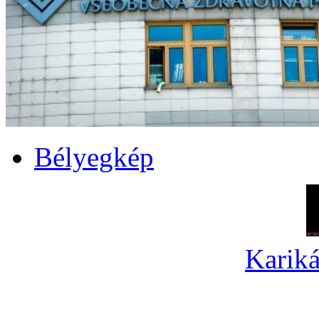
Bélyegkép
Kariká