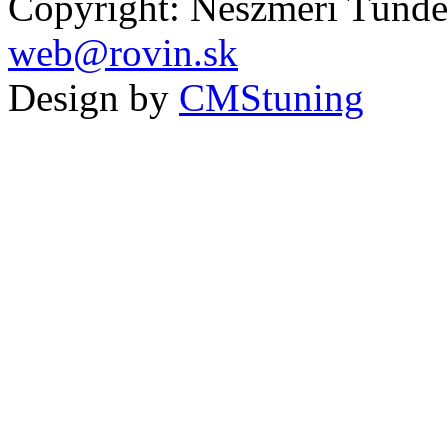
Copyright: Neszméri Tünde
web@rovin.sk
Design by
CMStuning