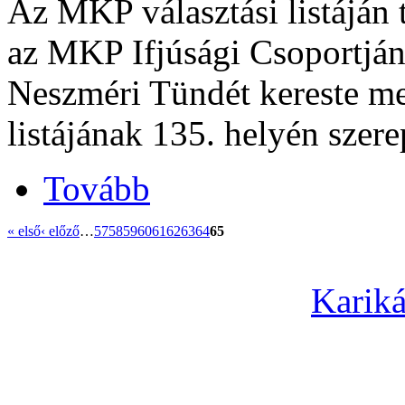
Az MKP választási listáján t
az MKP Ifjúsági Csoportján
Neszméri Tündét kereste me
listájának 135. helyén szere
Tovább
« első
‹ előző
…
57
58
59
60
61
62
63
64
65
Kariká