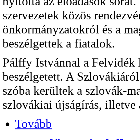
nyitotta az előadások sorát.
szervezetek közös rendezvé
önkormányzatokról és a mag
beszélgettek a fiatalok.
Pálffy Istvánnal a Felvidé
beszélgetett. A Szlovákiáró
szóba kerültek a szlovák-m
szlovákiai újságírás, illetve
Tovább