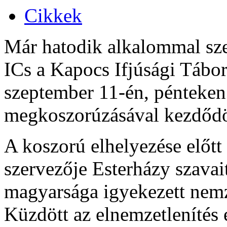
Cikkek
Már hatodik alkalommal sz
ICs a Kapocs Ifjúsági Táborá
szeptember 11-én, pénteken
megkoszorúzásával kezdődö
A koszorú elhelyezése előtt
szervezője Esterházy szavai
magyarsága igyekezett nemz
Küzdött az elnemzetlenítés e