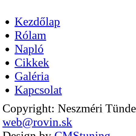
Kezdőlap
Rólam
Napló
Cikkek
Galéria
Kapcsolat
Copyright: Neszméri Tünde
web@rovin.sk
Design by
CMStuning