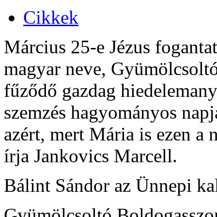
Cikkek
Március 25-e Jézus foganta
magyar neve, Gyümölcsoltó
fűződő gazdag hiedelemanya
szemzés hagyományos napja 
azért, mert Mária is ezen a
írja Jankovics Marcell.
Bálint Sándor az Ünnepi kal
Gyümölcsoltó Boldogasszon